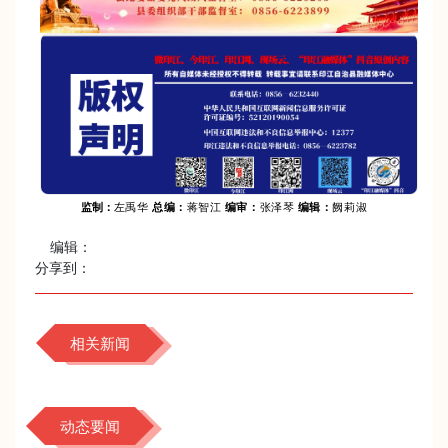
监制：
左禹华
总编：
蒋智江
编审
：
张泽琴
编辑：
阙莉淑
编辑：
分享到：
相关新闻
动态要闻