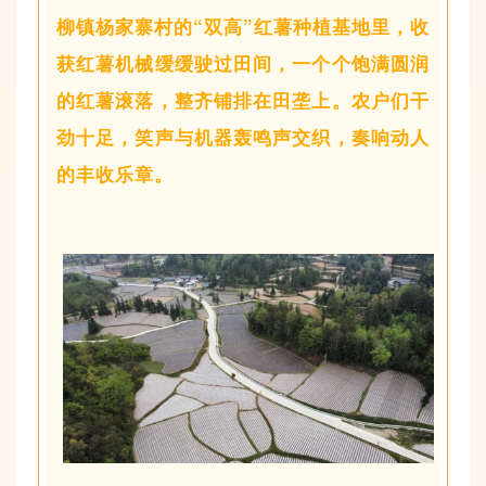
柳镇杨家寨村的“双高”红薯种植基地里，
收
获
红薯
机械
缓缓驶过田间，一个个饱满圆润
的红薯滚落，整齐铺排在田垄上。农户们干
劲十足，笑声与机器轰鸣声交织，奏响动人
的丰收乐章。