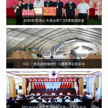
2026年梵净山“木黄会师”门球赛圆满落幕
印江：抢抓农时接种忙 小菌棒撑起致富伞
印江自治县选举委员会召开第一次全体会议